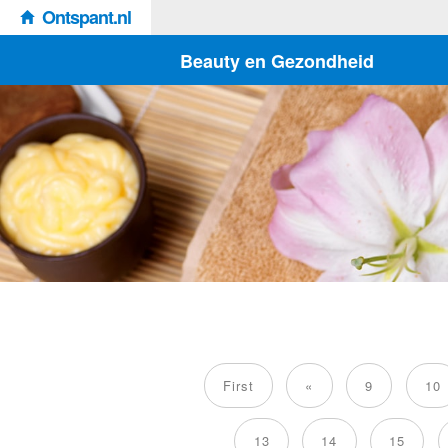
Ontspant.nl
Beauty en Gezondheid
First
«
9
10
13
14
15