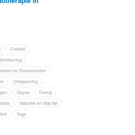
dotherapie in
d
Creatief
dersteuning
eesten en Evenementen
in
Ontspanning
ngen
Oppas
Overig
dvies
Vakantie en Vrije tijd
erk
Yoga