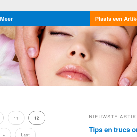
Meer
Plaats een Artik
NIEUWSTE ARTI
11
12
Tips en trucs 
»
Last